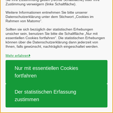
verlangen:
Zustimmung verweigern (linke Schaltfläche).
Weitere Informationen entnehmen Sie bitte unserer
(1) die Zwecke, zu denen die personenbezogenen Daten
Datenschutzerklärung unter dem Stichwort „Cookies im
verarbeitet werden;
Rahmen von Matomo“.
(2) die Kategorien von personenbezogenen Daten,
Sollten sie sich bezüglich der statistischen Erhebungen
unsicher sein, benutzen Sie bitte die Schaltfläche „Nur mit
welche verarbeitet werden;
essentiellen Cookies fortfahren“. Die statistischen Erhebungen
können über die Datenschutzerklärung dann jederzeit von
(3) die Empfänger bzw. die Kategorien von Empfängern,
Ihnen, falls gewünscht, nachträglich eingeschaltet werden.
gegenüber denen die Sie betreffenden
Mehr erfahren
personenbezogenen Daten offengelegt wurden oder noch
offengelegt werden;
Nur mit essentiellen
Cookies
(4) die geplante Dauer der Speicherung der Sie
fortfahren
betreffenden personenbezogenen Daten oder, falls
konkrete Angaben hierzu nicht möglich sind, Kriterien für
Der statistischen
Erfassung
die Festlegung der Speicherdauer;
zustimmen
(5) das Bestehen eines Rechts auf Berichtigung oder
Löschung der Sie betreffenden personenbezogenen