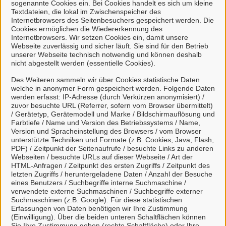
sogenannte Cookies ein. Bei Cookies handelt es sich um kleine
erfüllen und Ihnen entsprechende Rückmeldung zu geben
Textdateien, die lokal im Zwischenspeicher des
Internetbrowsers des Seitenbesuchers gespeichert werden. Die
bzw. Kontakt bei Rückfragen mit Ihnen aufzunehmen. Eine
Cookies ermöglichen die Wiedererkennung des
Nichtbereitstellung hätte zur Folge, dass wir Ihr Anliegen
Internetbrowsers. Wir setzen Cookies ein, damit unsere
Webseite zuverlässig und sicher läuft. Sie sind für den Betrieb
nicht bearbeiten können.
unserer Webseite technisch notwendig und können deshalb
nicht abgestellt werden (essentielle Cookies).
Des Weiteren sammeln wir über Cookies statistische Daten
IX. Rechte der betroffenen Person
welche in anonymer Form gespeichert werden. Folgende Daten
werden erfasst: IP-Adresse (durch Verkürzen anonymisiert) /
Werden personenbezogene Daten von Ihnen verarbeitet,
zuvor besuchte URL (Referrer, sofern vom Browser übermittelt)
/ Gerätetyp, Gerätemodell und Marke / Bildschirmauflösung und
sind Sie Betroffener i. S. d. DSGVO und es stehen Ihnen
Farbtiefe / Name und Version des Betriebssystems / Name,
folgende Rechte gegenüber dem Verantwortlichen zu:
Version und Spracheinstellung des Browsers / vom Browser
unterstützte Techniken und Formate (z.B. Cookies, Java, Flash,
1. Auskunftsrecht
PDF) / Zeitpunkt der Seitenaufrufe / besuchte Links zu anderen
Webseiten / besuchte URLs auf dieser Webseite / Art der
Sie können von dem Verantwortlichen eine Bestätigung
HTML-Anfragen / Zeitpunkt des ersten Zugriffs / Zeitpunkt des
letzten Zugriffs / heruntergeladene Daten / Anzahl der Besuche
darüber verlangen, ob personenbezogene Daten, die Sie
eines Benutzers / Suchbegriffe interne Suchmaschine /
betreffen, von uns verarbeitet werden.
verwendete externe Suchmaschinen / Suchbegriffe externer
Suchmaschinen (z.B. Google). Für diese statistischen
Liegt eine solche Verarbeitung vor, können Sie von dem
Erfassungen von Daten benötigen wir Ihre Zustimmung
(Einwilligung). Über die beiden unteren Schaltflächen können
Verantwortlichen über folgende Informationen Auskunft
Sie Ihre Zustimmung geben (rechte Schaltfläche) oder Ihre